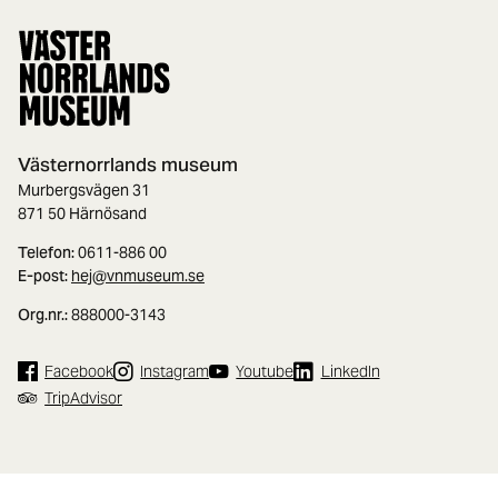
Västernorrlands museum
Murbergsvägen 31
871 50 Härnösand
Telefon:
0611-886 00
E-post:
hej@vnmuseum.se
Org.nr.:
888000-3143
Facebook
Instagram
Youtube
LinkedIn
TripAdvisor