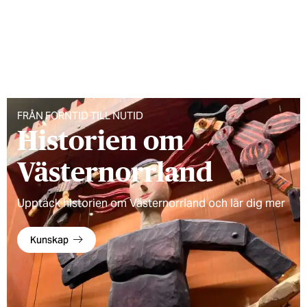
FRÅN FORNTID TILL NUTID
Historien om
Västernorrland
Upptäck historien om Västernorrland och lär dig mer
Kunskap