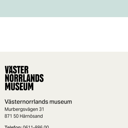
Västernorrlands museum
Murbergsvägen 31
871 50 Härnösand
Telefon:
0611-886 00