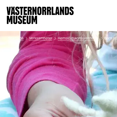
Startsida
Verksamheter
Hemslöjdskonsulenterna
Barn oc