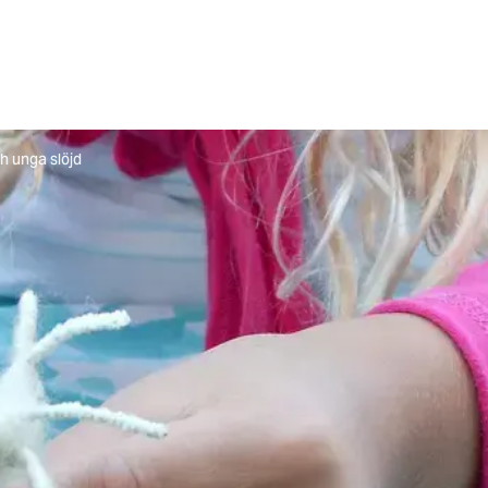
h unga slöjd