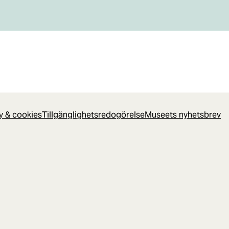
cy & cookies
Tillgänglighetsredogörelse
Museets nyhetsbrev