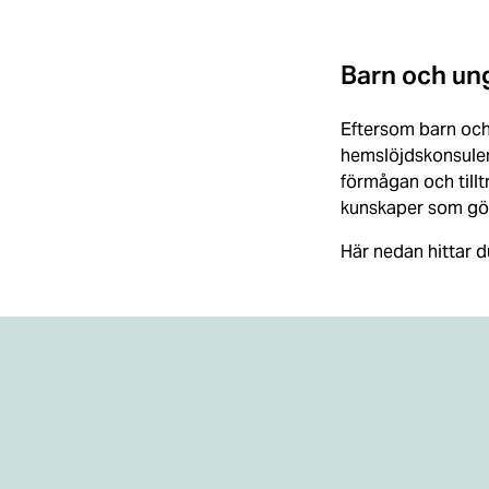
Barn och ung
Eftersom barn och 
hemslöjdskonsulent
förmågan och tilltr
kunskaper som gör a
Här nedan hittar d