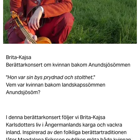
Brita-Kajsa
Berättarkonsert om kvinnan bakom Anundsjösömmen
"
Hon var sin bys prydnad och stolthet
."
Vem var kvinnan bakom landskapssömmen
Anundsjösöm?
I denna berättarkonsert följer vi Brita-Kajsa
Karlsdotters liv i Ångermanlands karga och vackra
inland. Inspirerad av den folkliga berättartraditionen
låter Magdalena Eriksson publiken möta både kvinnan