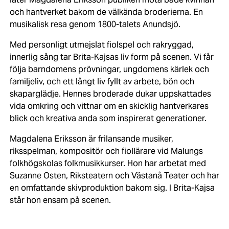
och hantverket bakom de välkända broderierna. En
musikalisk resa genom 1800-talets Anundsjö.
Med personligt utmejslat fiolspel och rakryggad,
innerlig sång tar Brita-Kajsas liv form på scenen. Vi får
följa barndomens prövningar, ungdomens kärlek och
familjeliv, och ett långt liv fyllt av arbete, bön och
skaparglädje. Hennes broderade dukar uppskattades
vida omkring och vittnar om en skicklig hantverkares
blick och kreativa anda som inspirerat generationer.
Magdalena Eriksson är frilansande musiker,
riksspelman, kompositör och fiollärare vid Malungs
folkhögskolas folkmusikkurser. Hon har arbetat med
Suzanne Osten, Riksteatern och Västanå Teater och har
en omfattande skivproduktion bakom sig. I Brita-Kajsa
står hon ensam på scenen.