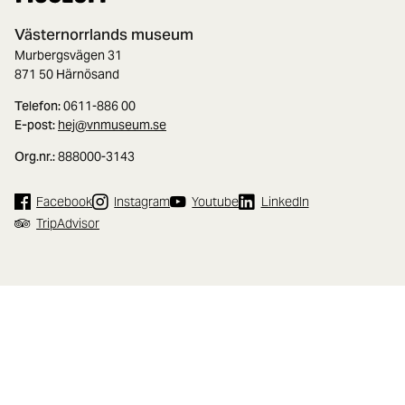
Västernorrlands museum
Murbergsvägen 31
871 50 Härnösand
Telefon:
0611-886 00
E-post:
hej@vnmuseum.se
Org.nr.:
888000-3143
Facebook
Instagram
Youtube
LinkedIn
TripAdvisor