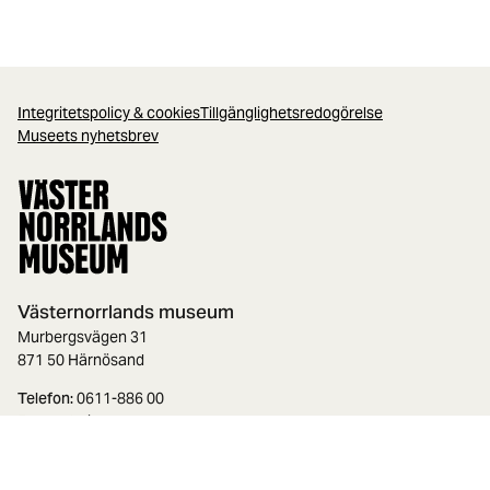
Integritetspolicy & cookies
Tillgänglighetsredogörelse
Museets nyhetsbrev
Västernorrlands museum
Murbergsvägen 31
871 50 Härnösand
Telefon:
0611-886 00
E-post:
hej@vnmuseum.se
Org.nr.:
888000-3143