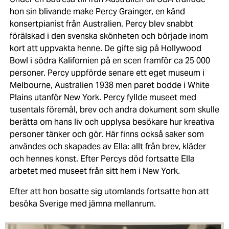
hon sin blivande make Percy Grainger, en känd
konsertpianist från Australien. Percy blev snabbt
förälskad i den svenska skönheten och började inom
kort att uppvakta henne. De gifte sig på Hollywood
Bowl i södra Kalifornien på en scen framför ca 25 000
personer. Percy uppförde senare ett eget museum i
Melbourne, Australien 1938 men paret bodde i White
Plains utanför New York. Percy fyllde museet med
tusentals föremål, brev och andra dokument som skulle
berätta om hans liv och upplysa besökare hur kreativa
personer tänker och gör. Här finns också saker som
användes och skapades av Ella: allt från brev, kläder
och hennes konst. Efter Percys död fortsatte Ella
arbetet med museet från sitt hem i New York.
Efter att hon bosatte sig utomlands fortsatte hon att
besöka Sverige med jämna mellanrum.