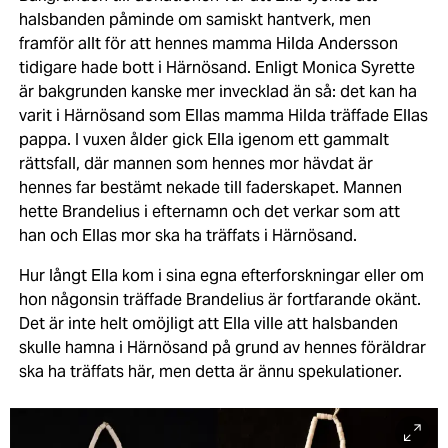
halsbanden påminde om samiskt hantverk, men
framför allt för att hennes mamma Hilda Andersson
tidigare hade bott i Härnösand. Enligt Monica Syrette
är bakgrunden kanske mer invecklad än så: det kan ha
varit i Härnösand som Ellas mamma Hilda träffade Ellas
pappa. I vuxen ålder gick Ella igenom ett gammalt
rättsfall, där mannen som hennes mor hävdat är
hennes far bestämt nekade till faderskapet. Mannen
hette Brandelius i efternamn och det verkar som att
han och Ellas mor ska ha träffats i Härnösand.
Hur långt Ella kom i sina egna efterforskningar eller om
hon någonsin träffade Brandelius är fortfarande okänt.
Det är inte helt omöjligt att Ella ville att halsbanden
skulle hamna i Härnösand på grund av hennes föräldrar
ska ha träffats här, men detta är ännu spekulationer.