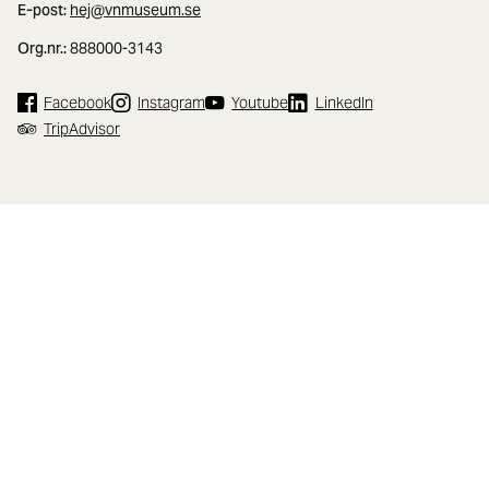
E-post:
hej@vnmuseum.se
Org.nr.:
888000-3143
Facebook
Instagram
Youtube
LinkedIn
TripAdvisor