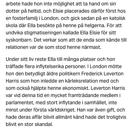
arbete hade hon inte möjlighet att ta hand om sin
dotter på heltid, och Elsie placerades därför först hos
en fosterfamilj i London, och gick sedan på en katolsk
skola där Ella besökte på henne på helgerna. För att
undvika stigmatiseringen kallade Ella Elsie för sitt
syskonbarn. Det verkar som att de enda som kände till
relationen var de som stod henne närmast.
Under sitt liv reste Ella till många platser och hon
träffade flera inflytelserika personer. I London mötte
hon den betydligt äldre politikern Frederick Leverton
Harris som hon inledde en kärleksrelation med och
som också hjälpte henne ekonomiskt. Leverton Harris
var vid denna tid en mycket framträdande medlem i
parlamentet, med stort inflytande i samhället, inte
minst under första världskriget. Han var även gift, och
hade deras affär blivit allmänt känd hade det troligtvis
blivit en stor skandal.