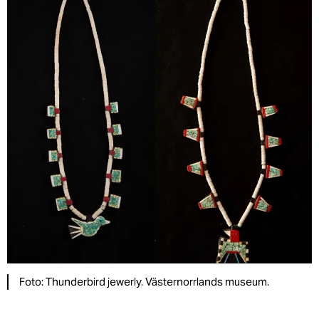
Foto: Thunderbird jewerly. Västernorrlands museum.