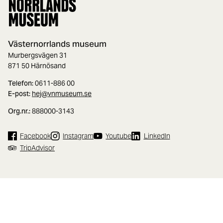
Västernorrlands museum
Murbergsvägen 31
871 50 Härnösand
Telefon:
0611-886 00
E-post:
hej@vnmuseum.se
Org.nr.:
888000-3143
Facebook
Instagram
Youtube
LinkedIn
TripAdvisor