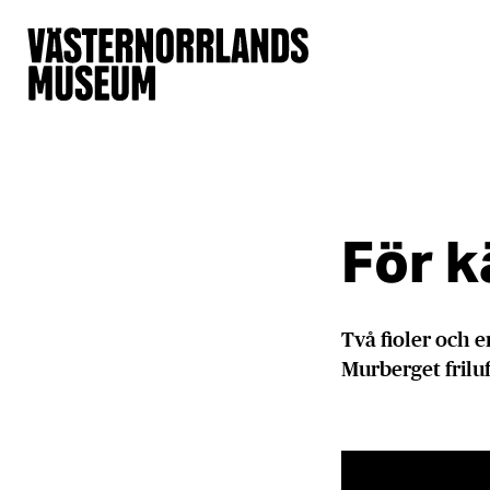
För k
Två fioler och e
Murberget fril