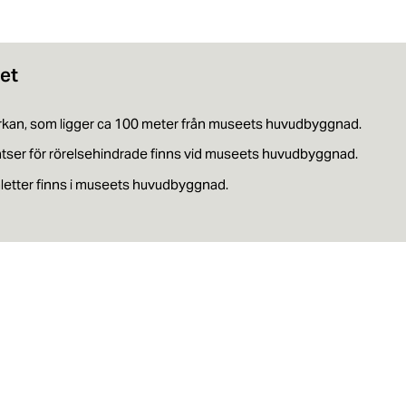
het
yrkan, som ligger ca 100 meter från museets huvudbyggnad.
atser för rörelsehindrade finns vid museets huvudbyggnad.
letter finns i museets huvudbyggnad.