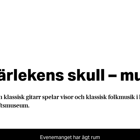
ärlekens skull – m
n klassisk gitarr spelar visor och klassisk folkmusik 
uftsmuseum.
Evenemanget har ägt rum