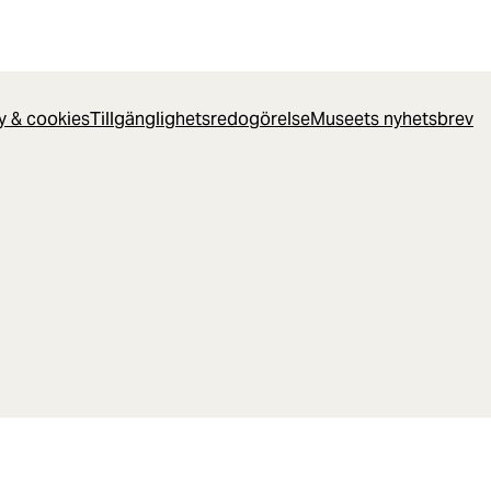
cy & cookies
Tillgänglighetsredogörelse
Museets nyhetsbrev