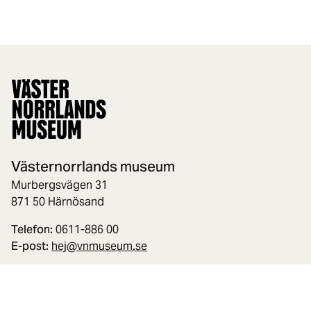
Västernorrlands museum
Murbergsvägen 31
871 50 Härnösand
Telefon:
0611-886 00
E-post:
hej@vnmuseum.se
Org.nr.:
888000-3143