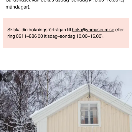
måndagar).
Skicka din bokningsförfrågan till
boka@vnmuseum.se
eller
ring
0611–886 00
(tisdag–söndag 10.00–16.00).