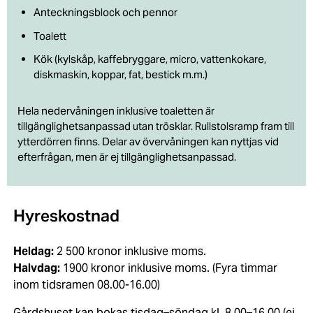
Anteckningsblock och pennor
Toalett
Kök (kylskåp, kaffebryggare, micro, vattenkokare,
diskmaskin, koppar, fat, bestick m.m.)
Hela nedervåningen inklusive toaletten är
tillgänglighetsanpassad utan trösklar. Rullstolsramp fram till
ytterdörren finns. Delar av övervåningen kan nyttjas vid
efterfrågan, men är ej tillgänglighetsanpassad.
Hyreskostnad
Heldag:
2 500 kronor inklusive moms.
Halvdag:
1900 kronor inklusive moms. (Fyra timmar
inom tidsramen 08.00-16.00)
Gårdshuset kan bokas tisdag–söndag kl. 8.00–16.00 (ej