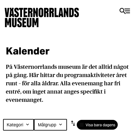
Kalender
På Västernorrlands museum är det alltid något
på gång. Här hittar du programaktiviteter året
runt – för alla åldrar. Alla evenemang har fri
entré, om inget annat anges specifikt i
evenemanget.
Hittade
swap_vert
Kategori
Målgrupp
expand_more
expand_more
Visa bara dagens
inga
evenemang