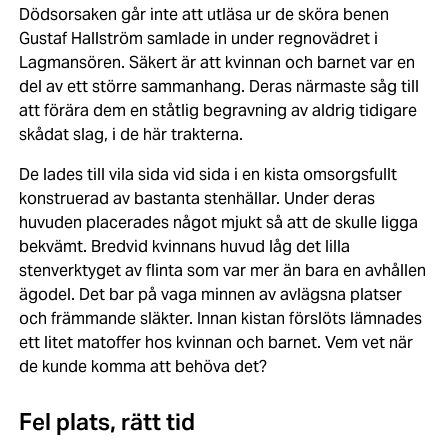
Dödsorsaken går inte att utläsa ur de sköra benen
Gustaf Hallström samlade in under regnovädret i
Lagmansören. Säkert är att kvinnan och barnet var en
del av ett större sammanhang. Deras närmaste såg till
att förära dem en ståtlig begravning av aldrig tidigare
skådat slag, i de här trakterna.
De lades till vila sida vid sida i en kista omsorgsfullt
konstruerad av bastanta stenhällar. Under deras
huvuden placerades något mjukt så att de skulle ligga
bekvämt. Bredvid kvinnans huvud låg det lilla
stenverktyget av flinta som var mer än bara en avhållen
ägodel. Det bar på vaga minnen av avlägsna platser
och främmande släkter. Innan kistan förslöts lämnades
ett litet matoffer hos kvinnan och barnet. Vem vet när
de kunde komma att behöva det?
Fel plats, rätt tid