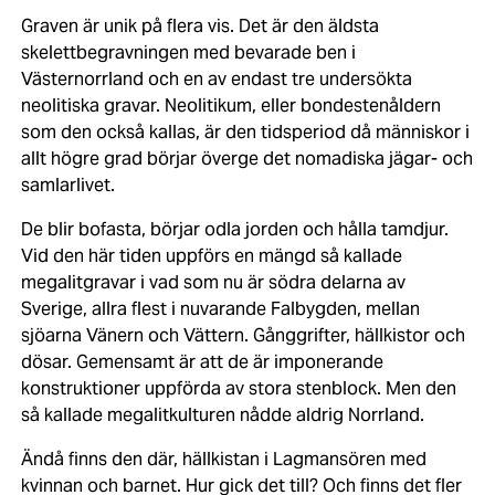
Graven är unik på flera vis. Det är den äldsta
skelettbegravningen med bevarade ben i
Västernorrland och en av endast tre undersökta
neolitiska gravar. Neolitikum, eller bondestenåldern
som den också kallas, är den tidsperiod då människor i
allt högre grad börjar överge det nomadiska jägar- och
samlarlivet.
De blir bofasta, börjar odla jorden och hålla tamdjur.
Vid den här tiden uppförs en mängd så kallade
megalitgravar i vad som nu är södra delarna av
Sverige, allra flest i nuvarande Falbygden, mellan
sjöarna Vänern och Vättern. Gånggrifter, hällkistor och
dösar. Gemensamt är att de är imponerande
konstruktioner uppförda av stora stenblock. Men den
så kallade megalitkulturen nådde aldrig Norrland.
Ändå finns den där, hällkistan i Lagmansören med
kvinnan och barnet. Hur gick det till? Och finns det fler