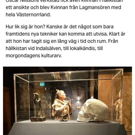
Oscar Nilssons verkstad fick även kvinnan i hällkistan
ett ansikte och blev Kvinnan från Lagmansören med
hela Västernorrland.
Hur lik sig är hon? Kanske är det något som bara
framtidens nya tekniker kan komma att utvisa. Klart är
att hon har tagit sig en lång väg i tid och rum. Från
hällkistan vid Indalsälven, till lokalkändis, till
morgondagens kulturarv.