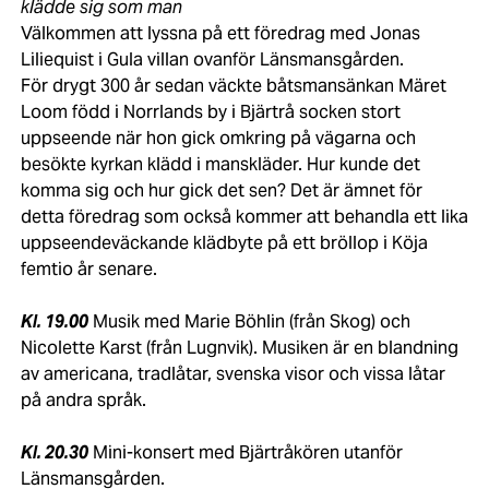
klädde sig som man
Välkommen att lyssna på ett föredrag med Jonas
Liliequist i Gula villan ovanför Länsmansgården.
För drygt 300 år sedan väckte båtsmansänkan Märet
Loom född i Norrlands by i Bjärtrå socken stort
uppseende när hon gick omkring på vägarna och
besökte kyrkan klädd i manskläder. Hur kunde det
komma sig och hur gick det sen? Det är ämnet för
detta föredrag som också kommer att behandla ett lika
uppseendeväckande klädbyte på ett bröllop i Köja
femtio år senare.
Kl. 19.00
Musik med Marie Böhlin (från Skog) och
Nicolette Karst (från Lugnvik). Musiken är en blandning
av americana, tradlåtar, svenska visor och vissa låtar
på andra språk.
Kl. 20.30
Mini-konsert med Bjärtråkören utanför
Länsmansgården.