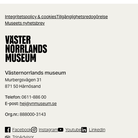
Integritetspolicy & cookies
Tillgänglighetsredogörelse
Museets nyhetsbrev
Västernorrlands museum
Murbergsvägen 31
871 50 Härnösand
Telefon:
0611-886 00
E-post:
hej@vnmuseum.se
Org.nr.:
888000-3143
Facebook
Instagram
Youtube
LinkedIn
TripAdvisor