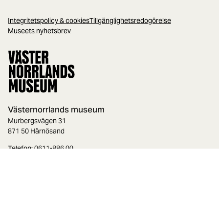
Integritetspolicy & cookies
Tillgänglighetsredogörelse
Museets nyhetsbrev
Västernorrlands museum
Murbergsvägen 31
871 50 Härnösand
Telefon:
0611-886 00
E-post:
hej@vnmuseum.se
Org.nr.:
888000-3143
Facebook
Instagram
Youtube
LinkedIn
TripAdvisor