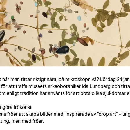
t när man tittar riktigt nära, på mikroskopnivå? Lördag 24 jan
för att träffa museets arkeobotaniker Ida Lundberg och titta p
som enligt tradition har använts för att bota olika sjukdomar e
a göra frökonst!
nns fröer att skapa bilder med, inspirerade av ”crop art” – un
ting, men med fröer.