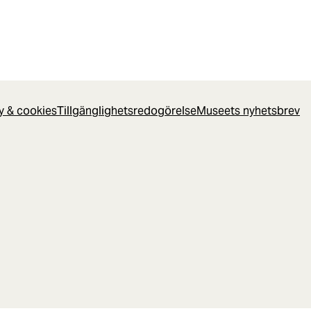
cy & cookies
Tillgänglighetsredogörelse
Museets nyhetsbrev