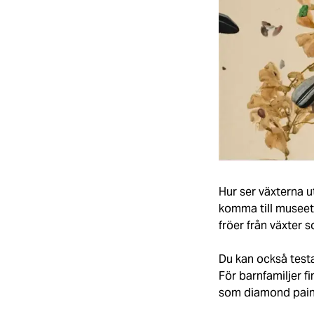
Hur ser växterna u
komma till museet 
fröer från växter 
Du kan också test
För barnfamiljer fi
som diamond pain