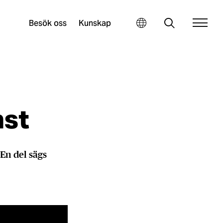
Besök oss
Kunskap
st​
En del sägs