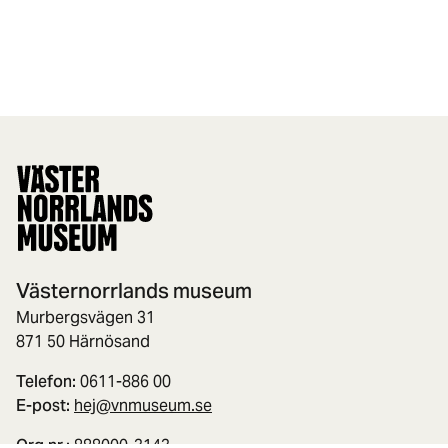
Västernorrlands museum
Murbergsvägen 31
871 50 Härnösand
Telefon:
0611-886 00
E-post:
hej@vnmuseum.se
Org.nr.:
888000-3143