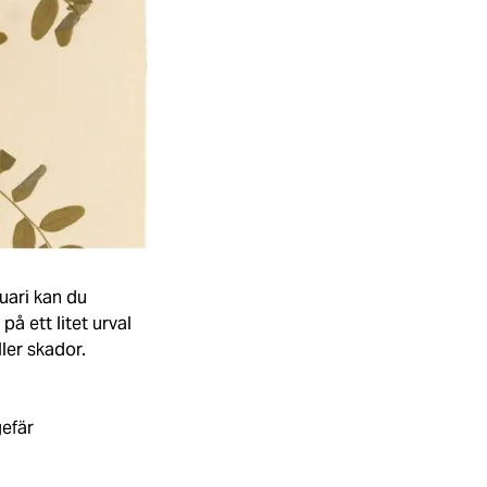
uari kan du
å ett litet urval
ller skador.
gefär