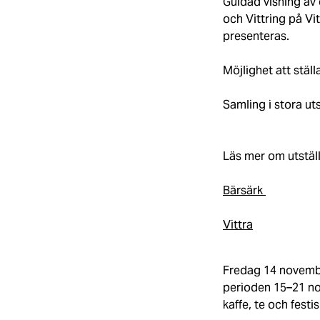
Guidad visning av 
och Vittring på Vi
presenteras.
Möjlighet att ställ
Samling i stora ut
Läs mer om utställ
Bärsärk
Vittra
Fredag 14 novembe
perioden 15–21 nov
kaffe, te och festi