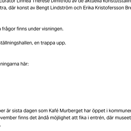
curator Linnéa Therese Dimitriou av de aktuella konstutställ
ttra, där konst av Bengt Lindström och Erika Kristofersson B
a frågor finns under visningen.
ställningshallen, en trappa upp.
ningarna här:
r är sista dagen som Kafé Murberget har öppet i kommunen
ember finns det ändå möjlighet att fika i entrén, där museet
s.