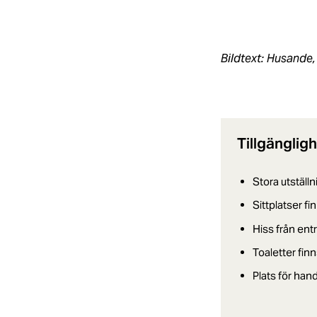
Bildtext: Husande,
Tillgänglig
Stora utställ
Sittplatser fi
Hiss från ent
Toaletter finn
Plats för han