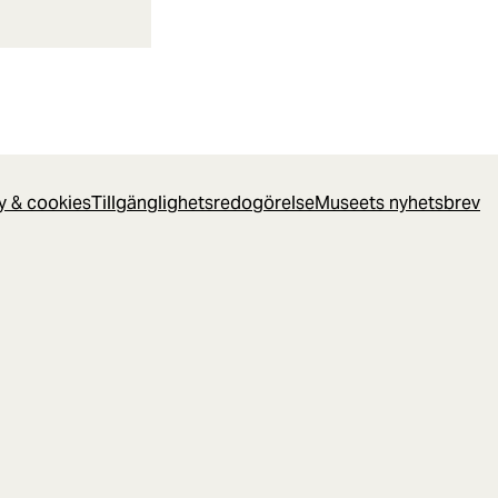
cy & cookies
Tillgänglighetsredogörelse
Museets nyhetsbrev