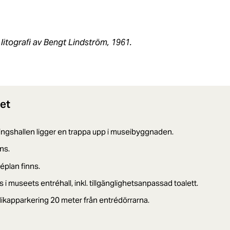
 litografi av Bengt Lindström, 1961.
het
ningshallen ligger en trappa upp i museibyggnaden.
nns.
réplan finns.
s i museets entréhall, inkl. tillgänglighetsanpassad toalett.
dikapparkering 20 meter från entrédörrarna.