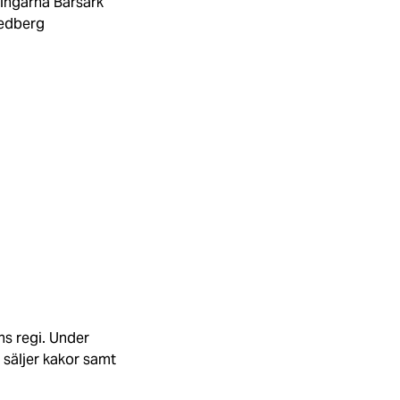
ningarna Bärsärk
redberg
s regi. Under
 säljer kakor samt