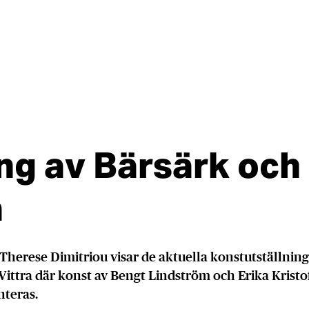
ng av Bärsärk och 
a
Therese Dimitriou visar de aktuella konstutställnin
 Vittra där konst av Bengt Lindström och Erika Krist
nteras.