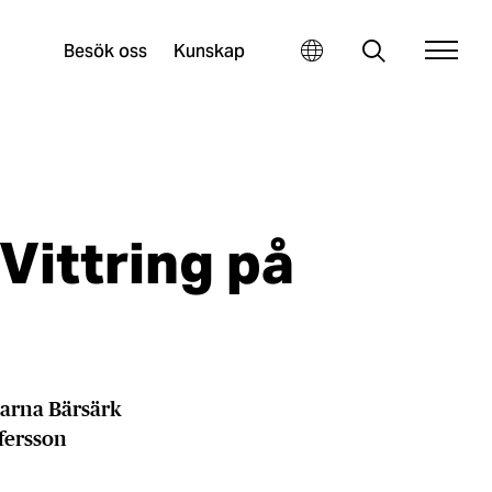
Besök oss
Kunskap
Vittring på
garna Bärsärk
ofersson