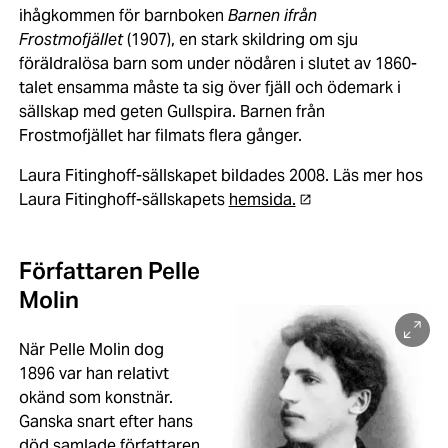
ihågkommen för barnboken
Barnen ifrån
Frostmofjället
(1907), en stark skildring om sju
föräldralösa barn som under nödåren i slutet av 1860-
talet ensamma måste ta sig över fjäll och ödemark i
sällskap med geten Gullspira. Barnen från
Frostmofjället har filmats flera gånger.
Laura Fitinghoff-sällskapet bildades 2008. Läs mer hos
Laura Fitinghoff-sällskapets
hemsida.
Författaren Pelle
Molin
När Pelle Molin dog
1896 var han relativt
okänd som konstnär.
Ganska snart efter hans
död samlade författaren