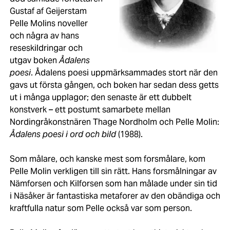
Gustaf af Geijerstam
Pelle Molins noveller
och några av hans
reseskildringar och
utgav boken
Ådalens
poesi
. Ådalens poesi uppmärksammades stort när den
gavs ut första gången, och boken har sedan dess getts
ut i många upplagor; den senaste är ett dubbelt
konstverk – ett postumt samarbete mellan
Nordingråkonstnären Thage Nordholm och Pelle Molin:
Ådalens poesi i ord och bild
(1988).
Som målare, och kanske mest som forsmålare, kom
Pelle Molin verkligen till sin rätt. Hans forsmålningar av
Nämforsen och Kilforsen som han målade under sin tid
i Näsåker är fantastiska metaforer av den obändiga och
kraftfulla natur som Pelle också var som person.