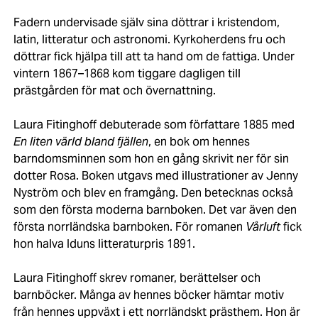
Fadern undervisade själv sina döttrar i kristendom,
latin, litteratur och astronomi. Kyrkoherdens fru och
döttrar fick hjälpa till att ta hand om de fattiga. Under
vintern 1867–1868 kom tiggare dagligen till
prästgården för mat och övernattning.
Laura Fitinghoff debuterade som författare 1885 med
En liten värld bland fjällen
, en bok om hennes
barndomsminnen som hon en gång skrivit ner för sin
dotter Rosa. Boken utgavs med illustrationer av Jenny
Nyström och blev en framgång. Den betecknas också
som den första moderna barnboken. Det var även den
första norrländska barnboken. För romanen
Vårluft
fick
hon halva Iduns litteraturpris 1891.
Laura Fitinghoff skrev romaner, berättelser och
barnböcker. Många av hennes böcker hämtar motiv
från hennes uppväxt i ett norrländskt prästhem. Hon är