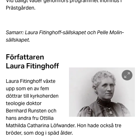
Vid dåligt väder genomförs programmet inomhus i
Prästgården.
Samarr: Laura Fitinghoff-sällskapet och Pelle Molin-
sällskapet.
Författaren
Laura Fitinghoff
Laura Fitinghoff växte
upp som en av fem
döttrar till kyrkoherden
teologie doktor
Bernhard Runsten och
hans andra fru Ottilia
Mathilda Catharina Löfwander. Hon hade också tre
bröder, som dog i späd ålder.